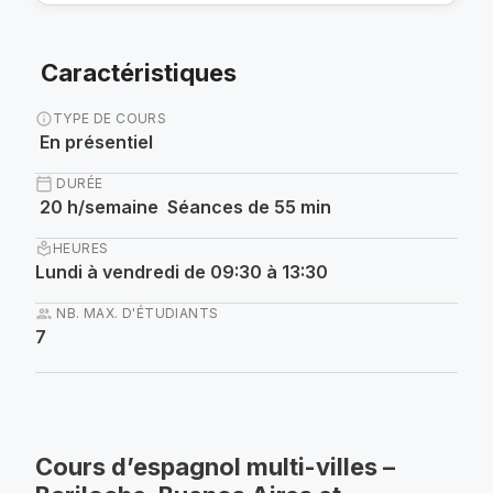
Caractéristiques
info
TYPE DE COURS
En présentiel
calendar_today
DURÉE
20 h/semaine Séances de 55 min
local_library
HEURES
Lundi à vendredi de 09:30 à 13:30
group
NB. MAX. D'ÉTUDIANTS
7
Cours d’espagnol multi-villes –