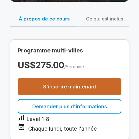
À propos de ce cours
Ce qui est inclus
Programme multi-villes
US$275.00
/Semaine
S'inscrire maintenant
Demander plus d'informations
signal_cellular_alt
Level 1-8
event_available
Chaque lundi, toute l'année