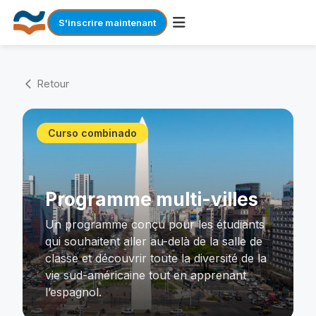
S'inscrire maintenant
Skip
to
Retour
arrow_back_ios
content
Curso combinado
Programme multi-villes
Un programme conçu pour les étudiants
qui souhaitent aller au-delà de la salle de
classe et découvrir toute la diversité de la
vie sud-américaine tout en apprenant
l’espagnol.