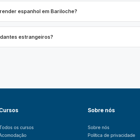
render espanhol em Bariloche?
udantes estrangeiros?
Cursos
Sobre nós
Todos os cursos
Sobre nós
Acomodação
Política de privacidade