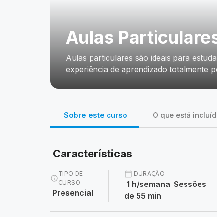
Aulas Particulare
Aulas particulares são ideais para estu
experiência de aprendizado totalmente p
Sobre este curso
O que está incluí
Características
TIPO DE
calendar_today
DURAÇÃO
info
CURSO
1 h/semana Sessões
Presencial
de 55 min