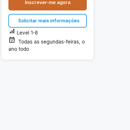
Inscrever-me agora
Solicitar mais informações
signal_cellular_alt
Level 1-8
event_available
Todas as segundas-feiras, o
ano todo