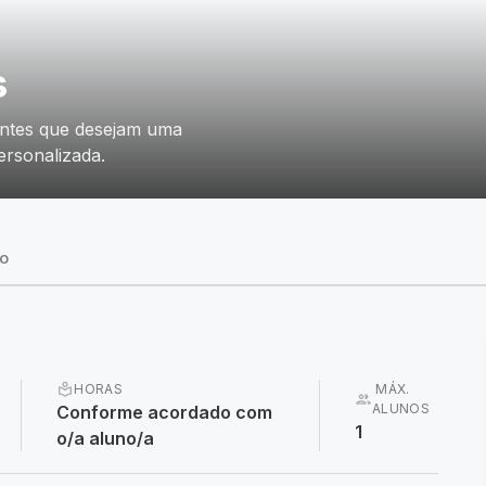
s
dantes que desejam uma
ersonalizada.
do
local_library
HORAS
MÁX.
group
ALUNOS
Conforme acordado com
1
o/a aluno/a